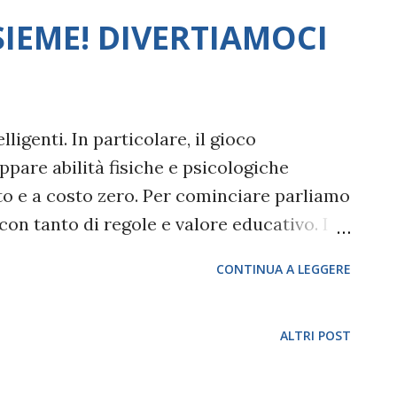
IEME! DIVERTIAMOCI
lligenti. In particolare, il gioco
ppare abilità fisiche e psicologiche
rto e a costo zero. Per cominciare parliamo
 con tanto di regole e valore educativo. I
strumento straordinario nello sviluppare
CONTINUA A LEGGERE
he dei bambini : v elocità, riflessi,
sione tridimensionale, percezione di sé
ridimensionale, senso del ritmo e del
ALTRI POST
realtà, aiuta a costruire nuove dimensioni e
uppa la fantasia ne migliora le qualità