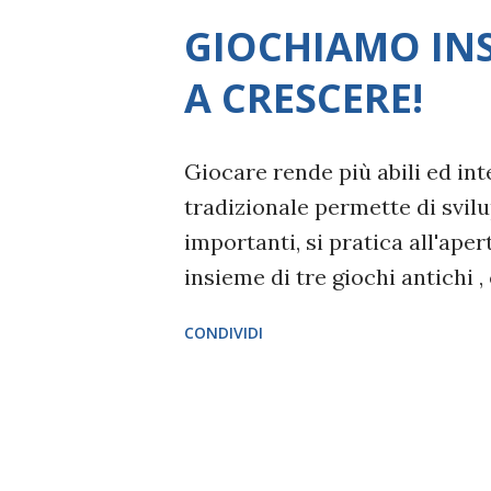
s
GIOCHIAMO INS
t
A CRESCERE!
Giocare rende più abili ed inte
tradizionale permette di svilu
importanti, si pratica all'ape
insieme di tre giochi antichi ,
giochi tradizionali sono uno 
CONDIVIDI
le capacità fisiche e psicologic
precisione, coordinazione, vi
stessi nello spazio, visione t
tempo. Il gioco avvicina alla 
mondi nei bambini, mentre svil