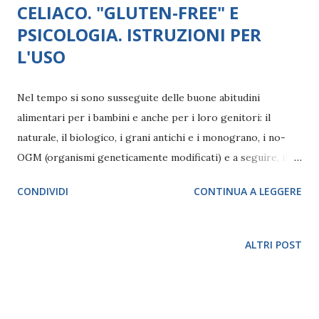
CELIACO. "GLUTEN-FREE" E
PSICOLOGIA. ISTRUZIONI PER
L'USO
Nel tempo si sono susseguite delle buone abitudini
alimentari per i bambini e anche per i loro genitori: il
naturale, il biologico, i grani antichi e i monograno, i no-
OGM (organismi geneticamente modificati) e a seguire, il
"senza glutine". Ma a differenza delle altre che valgono per
CONDIVIDI
CONTINUA A LEGGERE
tutti, la cucina senza glutine può essere soggetta a
malintesi, infatti, è un regime dietetico che equivale a una
terapia per chi è celiaco o con una comprovata intolleranza
ALTRI POST
al glutine. Infatti, per chi non lo è, a dosi "naturali", a piccole
dosi quotidiane, il glutine è una proteina necessaria. CO S’ È
IL GLUTINE? I l glutine è un complesso proteico tipico
di alcuni cereali caratterizzato, a livello chimico, da essere