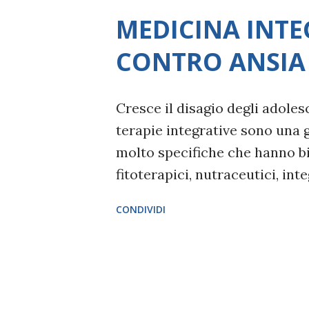
s
MEDICINA INTE
t
CONTRO ANSIA
Cresce il disagio degli adoles
terapie integrative sono una 
molto specifiche che hanno bi
fitoterapici, nutraceutici, int
nei disturbi reattivi. Ovvero 
CONDIVIDI
evento, in questo caso la pan
Lucattini, psichiatra e psicoa
italiana (Spi) nel corso dell'i
adolescenti risvolti psicologic
l'esperta ha ricordato che "es