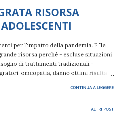
GRATA RISORSA
 ADOLESCENTI
centi per l'impatto della pandemia. E "le
grande risorsa perché - escluse situazioni
sogno di trattamenti tradizionali -
egratori, omeopatia, danno ottimi risultati
ansia o depressione in reazione ad un
CONTINUA A LEGGERE
demia o la Dad". Lo ha spiegato Adelia
nalista della Società psicoanalitica
ncontro on line "L'impatto Covid sugli
ALTRI POST
i ed esperienza clinica", durante il quale
istono moltissimi prodotti naturali che