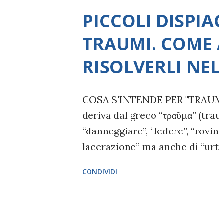
s
PICCOLI DISPIA
t
TRAUMI. COME 
RISOLVERLI NE
COSA S'INTENDE PER "TRAUM
deriva dal greco “τραῦμα” (tra
“danneggiare”, “ledere”, “rovina
lacerazione” ma anche di “urto
Usato ampiamente in medicina,
CONDIVIDI
dalla psichiatria, riferito all
anche transitorio, nella ment
esposto ad uno stimolo ambien