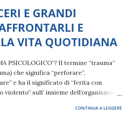
CERI E GRANDI
AFFRONTARLI E
LLA VITA QUOTIDIANA
A PSICOLOGICO"? Il termine “trauma”
uma) che significa “perforare”,
re” e ha il significato di “ferita con
 violento” sull’ insieme dell’organismo.
 è stato adottato dalla psicoanalisi e
CONTINUA A LEGGERE
a psiche, per indicare un danno psicologico,
e e nelle emozioni di un individuo quando
tale negativo, inaspettato, impensabile,