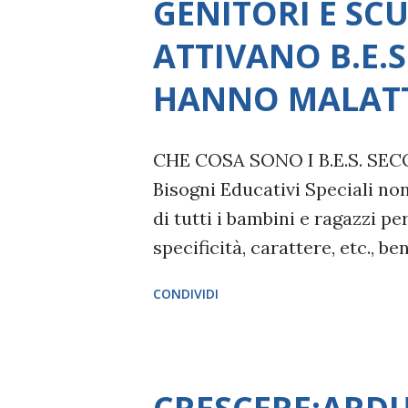
GENITORI E SCU
Costituzionale n. 286 dell’8 n
ATTIVANO B.E.S
2016 , che abolisce l'obbligo c
introducendo la libertà di sce
HANNO MALATTI
propri figli il proprio cognom
paterno in assenza dell'accord
CHE COSA SONO I B.E.S. SEC
Bisogni Educativi Speciali non
di tutti i bambini e ragazzi pe
specificità, carattere, etc., be
patologie o disturbi specifici 
CONDIVIDI
post-traumatico da stress, de
respiratori (asma), gastrointest
ORMAI SONO A REGIME MA PE
170/2010 per i Bisogni Educat