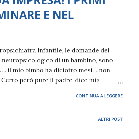
A IMPRESA! I PRIMI
er i Disturbi Specifici dell'Apprendimento
MINARE E NEL
afia, etc.). La legge in realtà è più ampia e
iche e psicologiche (ansia, depressione,
a anche adolescenti che siano affetti da
to cronic...
ropsichiatra infantile, le domande dei
po neuropsicologico di un bambino, sono
sa …. il mio bimbo ha diciotto mesi… non
erto però pure il padre, dice mia
orse è familiare…. ’, ‘Dott.ssa….ha due
CONTINUA A LEGGERE
ola….devo preoccuparmi?… A che età i
 Sono solo alcuni esempi di quesiti,
à evolutiva (neuropsichiatra infantile,
ALTRI POST
adiscono, da un lato, la preoccupazione