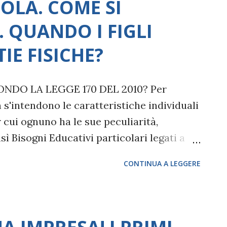
OLA. COME SI
ovembre 2016 e pubblicata il 21 dicembre
. QUANDO I FIGLI
he i figli abbiano solo il cognome paterno,
lta per entrambi genitori di attribuire ai
E FISICHE?
e. Il/la bambino/a avrà solo quello
o de...
ONDO LA LEGGE 170 DEL 2010? Per
 s'intendono le caratteristiche individuali
r cui ognuno ha le sue peculiarità,
nsì Bisogni Educativi particolari legati a
transitori o cronici: psicologici (disturbo
CONTINUA A LEGGERE
pressione, ansia, etc.), neuromotorie,
inali (celiachia), ecc. I B.E.S. PER I D.S.A.
R LE MALATTIE FISICHE? La Legge
ivi Speciali è ormai andata a regime in