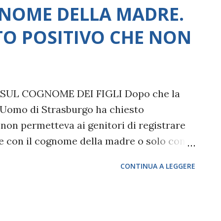
essivo per la sua capacità di sopportarlo.
GNOME DELLA MADRE.
 COSIDDETTE "TRAUMATICHE"? I traumi
TO POSITIVO CHE NON
derati “grandi traumi” associati a grande
lutto , la malattia propria o di una persona
 catastrofi naturali, la guerra (vissuta sia da
SUL COGNOME DEI FIGLI Dopo che la
l'Uomo di Strasburgo ha chiesto
é non permetteva ai genitori di registrare
che con il cognome della madre o solo con il
pia non è sposata. I Giudici nella loro
CONTINUA A LEGGERE
e l'Italia "dovesse" adottare delle
ssero comunque dei provvedimenti per
. Il 24 settembre 2014 la Camera dei
, ratificata dalla sentenza della Corte