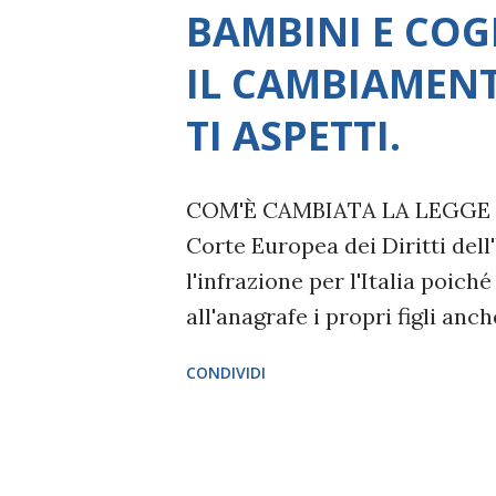
imprevisto e non pensato, ecc
BAMBINI E CO
QUALI SONO LE SITUAZIONI
IL CAMBIAMEN
più comunemente noti e consi
dolore e dispiacere, sono: -Il 
TI ASPETTI.
cara, gli incidenti stradali, le
militare che da civil...
COM'È CAMBIATA LA LEGGE 
Corte Europea dei Diritti del
l'infrazione per l'Italia poich
all'anagrafe i propri figli an
cognome della madre se la cop
CONDIVIDI
sentenza avevano affermato ch
riforme legislative o prende
rimediare alla loro violazione
Deputati ha approvato la legge