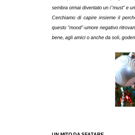
sembra ormai diventato un i"must" e un
Cerchiamo di capire insieme il perch
questo "mood"-umore negativo ritrovand
bene, agli amici o anche da soli, gode
UN MITO DA SFATARE