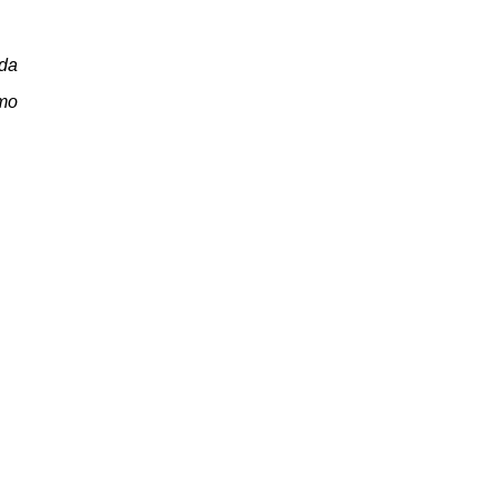
 da
amo