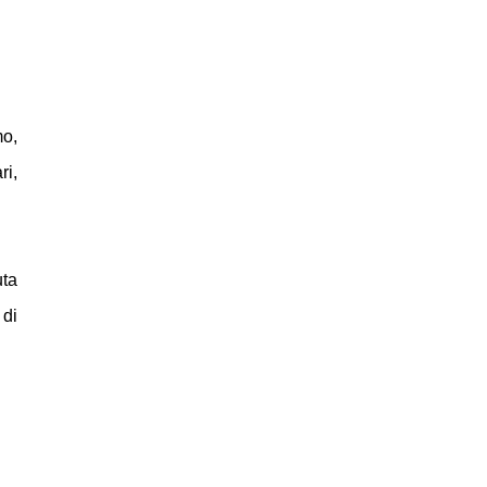
mo,
ri,
uta
 di