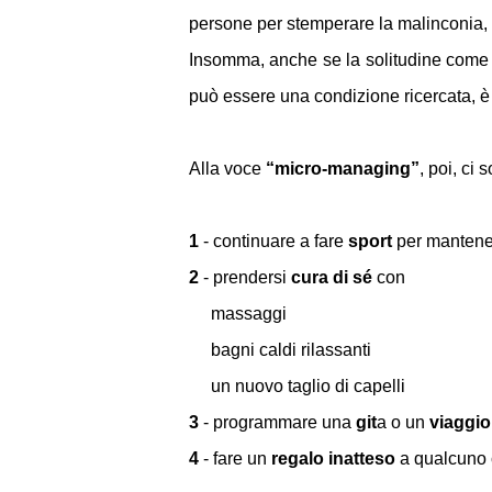
persone per stemperare la malinconia, la
Insomma, anche se la solitudine com
può essere una condizione ricercata, 
Alla voce
“micro-managing”
, poi, ci
1
- continuare a fare
sport
per mantener
2
- prendersi
cura di sé
con
massaggi
bagni caldi rilassanti
un nuovo taglio di capelli
3
- programmare una
git
a o un
viaggio
4
- fare un
regalo inatteso
a qualcuno 