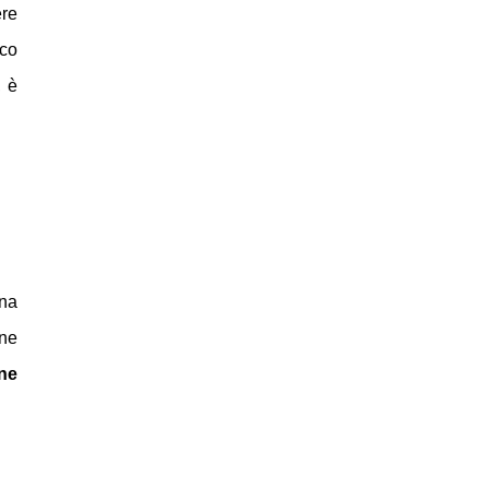
ere
ico
, è
una
ine
ne