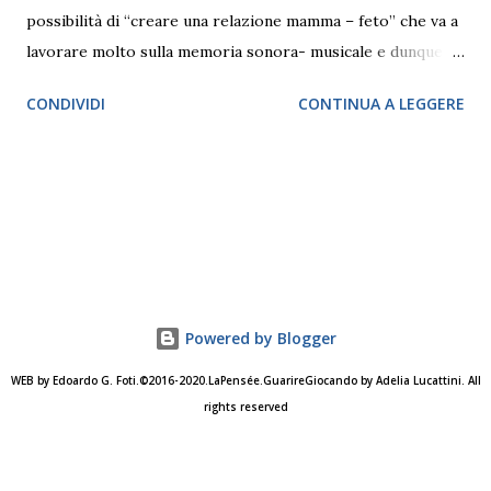
possibilità di “creare una relazione mamma – feto” che va a
lavorare molto sulla memoria sonora- musicale e dunque
“affettiva” anche subito dopo la nascita. come si sviluppa in
CONDIVIDI
CONTINUA A LEGGERE
particolare questo momento? La musica svolge un ruolo
molto importante nello sviluppo del bambino, influenzando
una buona crescita sia da un punto di vista psicologico, che
fisico, poiché nei primi anni di vita, corpo e mente sono
strettamente uniti. È noto che la musica favorisce la
maturazione della capacità di pensare e la soggettivazione:
cioè il diventare persone con una propria identità. Lo
psicoanalista Didier Anzieu ha evidenziato il ruolo fondante
Powered by Blogger
della musica, delle canzoni e delle parole, che costituiscono
WEB by Edoardo G. Foti.©2016-2020.LaPensée.GuarireGiocando by Adelia Lucattini. All
un “involucro sonoro” che avvolge la madre e il bambino,
rights reserved
creando un primo confine fra sé e non-sé. Anzieu ha
definito questa dimensione intima, “la prima forma di
struttura ps...