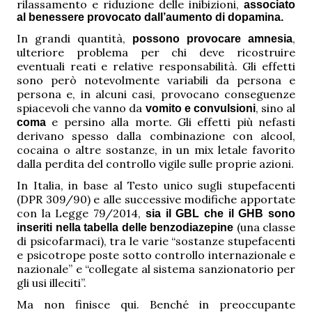
rilassamento e riduzione delle inibizioni,
associato
al benessere provocato dall’aumento di dopamina.
In grandi quantità,
,
possono provocare amnesia
ulteriore problema per chi deve ricostruire
eventuali reati e relative responsabilità. Gli effetti
sono però notevolmente variabili da persona e
persona e, in alcuni casi, provocano conseguenze
spiacevoli che vanno da
, sino al
vomito e convulsioni
e persino alla morte. Gli effetti più nefasti
coma
derivano spesso dalla combinazione con alcool,
cocaina o altre sostanze, in un mix letale favorito
dalla perdita del controllo vigile sulle proprie azioni.
In Italia, in base al Testo unico sugli stupefacenti
(DPR 309/90) e alle successive modifiche apportate
con la Legge 79/2014,
sia il GBL che il GHB sono
(una classe
inseriti nella tabella delle benzodiazepine
di psicofarmaci), tra le varie “sostanze stupefacenti
e psicotrope poste sotto controllo internazionale e
nazionale” e “collegate al sistema sanzionatorio per
gli usi illeciti”.
Ma non finisce qui. Benché in preoccupante