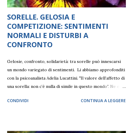
SORELLE. GELOSIA E
COMPETIZIONE: SENTIMENTI
NORMALI E DISTURBI A
CONFRONTO
Gelosie, confronto, solidarietà: tra sorelle può innescarsi
un mondo variegato di sentimenti. Li abbiamo approfonditi
con la psicoanalista Adelia Lucattini. "Il valore dell’affetto di
una sorella: non c’è nulla di simile in questo mondo". Ne era
convinta la scrittrice inglese di età vittoriana Charlotte
CONDIVIDI
CONTINUA A LEGGERE
Brontë e forse nessuno può essere in disaccordo. Crescere
con un'amica e confidente in famiglia, prima di crearsene
delle proprie nel mondo esterno, è una fortuna senza pari,
laddove ciò possa accadere. Allo stesso tempo, soprattutto