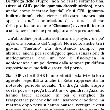
Di “droga dello stupro” non ne esiste soltanto una.
Oltre al
, noto
GHB (acido gamma-idrossibutirrico)
anche come “ecstasy liquida” c’è il
GBL (gamma-
), che viene utilizzato ancora più
butirrolattone
spesso sia nella commissione di reati sessuali che
della pratica nota come
“Chemsex”,
ovvero il ricorso
a sostanze chimiche per migliorare le prestazioni.
Un'abitudine praticata soltanto da playboy un po'
agée che abusano del Viagra? Non solo: anche tra i
giovani "l'aiutino" sta diventando sempre più
abituale, anche per sconfiggere quella sensazione di
inadeguatezza che un po' è fisiologica in
adolescenza e un po' deriva dalla sempre più diffusa
esposizione ai modelli distorti del porno.
Sia il GBL che il GHB hanno effetti sedativi e la loro
agevole reperibilità anche in Rete rappresenta un
notevole pericolo sociale. "La droga dello stupro
costa poco – spiega Lucattini - e quindi i ragazzi ne
hanno facile accesso. In più è semplice da
trasportare perché è liquida, insapore e inodore. La
mattina dopo però si hanno nausea, vertigini e crisi
nervose gravi, perché a basso dosaggio è come la