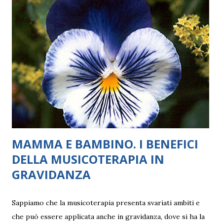
quando si tratta di relazioni al femminile, quindi tra due o
più sorelle, con dinamiche differenti in base alla differenza
di età, possono innescarsi dei meccanismi delicati di
paragone, a volte di competizione. Il pretesto per
affrontare la sfera delle relazioni tra sorelle la offrono due
top model di punta del fashion system dei nostri giorni,
Bella e Gigi Hadid, 25 e quasi 27 anni. In particolare, la più
piccola delle bellissime indossat...
MAMMA E BAMBINO. I BENEFICI
DELLA MUSICOTERAPIA IN
GRAVIDANZA
Sappiamo che la musicoterapia presenta svariati ambiti e
che può essere applicata anche in gravidanza, dove si ha la