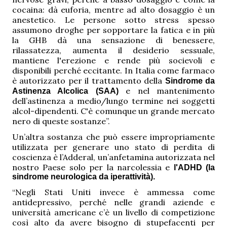
cocaina: dà euforia, mentre ad alto dosaggio è un
anestetico. Le persone sotto stress spesso
assumono droghe per sopportare la fatica e in più
la GHB dà una sensazione di benessere,
rilassatezza, aumenta il desiderio sessuale,
mantiene l'erezione e rende più socievoli e
disponibili perché eccitante. In Italia come farmaco
è autorizzato per il trattamento della
Sindrome da
e nel mantenimento
Astinenza Alcolica (SAA)
dell’astinenza a medio/lungo termine nei soggetti
alcol-dipendenti. C'è comunque un grande mercato
nero di queste sostanze”.
Un’altra sostanza che può essere impropriamente
utilizzata per generare uno stato di perdita di
coscienza è l’Adderal, un’anfetamina autorizzata nel
nostro Paese solo per la narcolessia e
l'ADHD (la
sindrome neurologica da iperattività).
“Negli Stati Uniti invece è ammessa come
antidepressivo, perché nelle grandi aziende e
università americane c’è un livello di competizione
così alto da avere bisogno di stupefacenti per