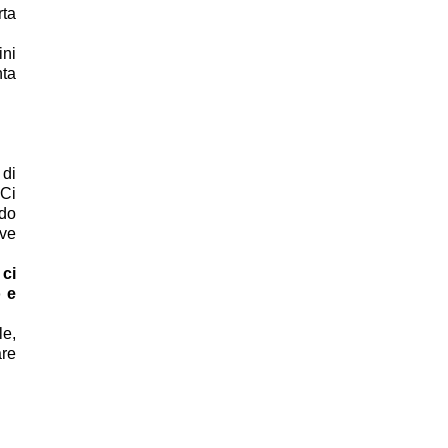
rta
ini
nta
 di
 Ci
ndo
ve
ci
 e
le,
are