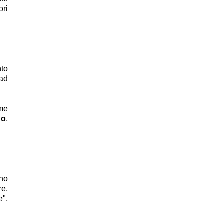
ori
nto
 ad
ome
no
,
uno
re,
e",