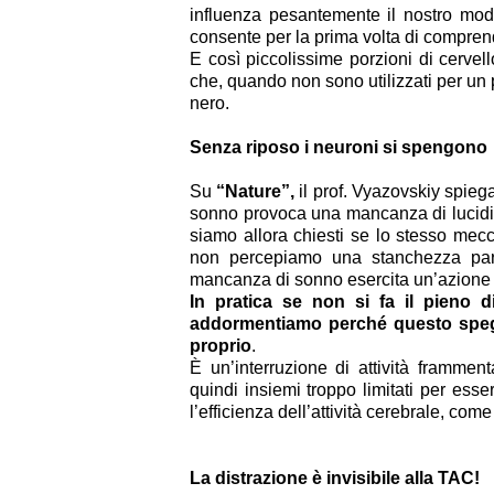
influenza pesantemente il nostro mod
consente per la prima volta di comprend
E così piccolissime porzioni di cervel
che, quando non sono utilizzati per un 
nero.
Senza riposo i neuroni si spengono
Su
“Nature”,
il prof. Vyazovskiy spieg
sonno provoca una mancanza di lucidità
siamo allora chiesti se lo stesso mec
non percepiamo una stanchezza par
mancanza di sonno esercita un’azione di
In pratica se non si fa il pieno 
addormentiamo perché questo speg
proprio
.
È un’interruzione di attività frammenta
quindi insiemi troppo limitati per ess
l’efficienza dell’attività cerebrale, co
La distrazione è invisibile alla TAC!