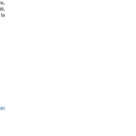
re
.
ti,
 la
DI