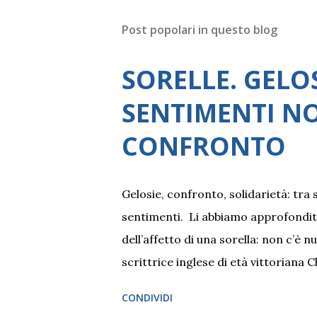
Post popolari in questo blog
SORELLE. GELO
SENTIMENTI NO
CONFRONTO
Gelosie, confronto, solidarietà: tra
sentimenti. Li abbiamo approfonditi c
dell’affetto di una sorella: non c’è n
scrittrice inglese di età vittoriana
disaccordo. Crescere con un'amica e
CONDIVIDI
proprie nel mondo esterno, è una fo