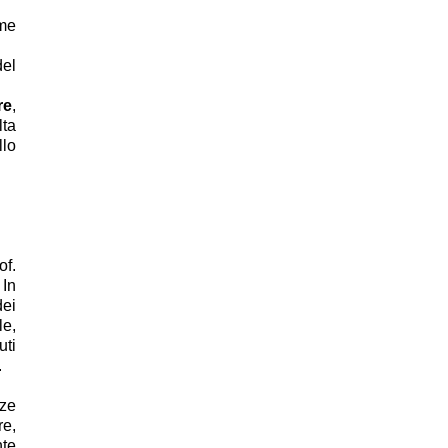
me
del
re
,
lta
llo
of.
 In
dei
le,
uti
.
nze
re,
nte