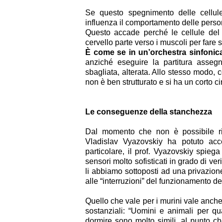
Se questo spegnimento delle cellul
influenza il comportamento delle person
Questo accade perché le cellule del 
cervello parte verso i muscoli per fare
È come se in un’orchestra sinfonica,
anziché eseguire la partitura asseg
sbagliata, alterata. Allo stesso modo, 
non è ben strutturato e si ha un corto c
Le conseguenze della stanchezza
Dal momento che non è possibile ri
Vladislav Vyazovskiy ha potuto acce
particolare, il prof. Vyazovskiy spiega
sensori molto sofisticati in grado di veri
li abbiamo sottoposti ad una privazion
alle “interruzioni” del funzionamento d
Quello che vale per i murini vale anch
sostanziali: “Uomini e animali per qu
dormire sono molto simili, al punto ch