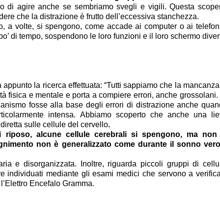
o di agire anche se sembriamo svegli e vigili. Questa scope
ere che la distrazione è frutto dell’eccessiva stanchezza.
lo, a volte, si spengono, come accade ai computer o ai telefon
po’ di tempo, sospendono le loro funzioni e il loro schermo dive
a appunto la ricerca effettuata: “Tutti sappiamo che la mancanza
 fisica e mentale e porta a compiere errori, anche grossolani.
canismo fosse alla base degli errori di distrazione anche qua
ticolarmente intensa. Abbiamo scoperto che anche una lie
retta sulle cellule del cervello
.
di riposo, alcune cellule cerebrali si spengono, ma non 
nimento non è generalizzato come durante il sonno vero
ria e disorganizzata. Inoltre, riguarda piccoli gruppi di cellu
ere individuati mediante gli esami medici che servono a verific
me l’Elettro Encefalo Gramma.