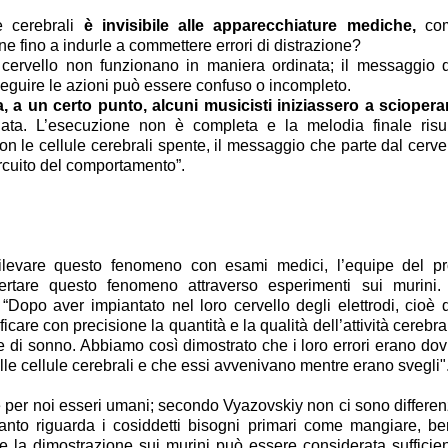
e cerebrali
è invisibile alle apparecchiature mediche,
co
e fino a indurle a commettere errori di distrazione?
cervello non funzionano in maniera ordinata; il messaggio 
 seguire le azioni può essere confuso o incompleto.
 a un certo punto, alcuni musicisti iniziassero a sciopera
nata. L’esecuzione non è completa e la melodia finale risu
con le cellule cerebrali spente, il messaggio che parte dal cerve
ircuito del comportamento”.
levare questo fenomeno con esami medici, l’equipe del pr
rtare questo fenomeno attraverso esperimenti sui murini.
 “Dopo aver impiantato nel loro cervello degli elettrodi, cioè 
ficare con precisione la quantità e la qualità dell’attività cerebra
e di sonno. Abbiamo così dimostrato che i loro errori erano dov
elle cellule cerebrali e che essi avvenivano mentre erano svegli"
e per noi esseri umani; secondo Vyazovskiy non ci sono differe
anto riguarda i cosiddetti bisogni primari come mangiare, be
e la dimostrazione sui murini può essere considerata sufficie