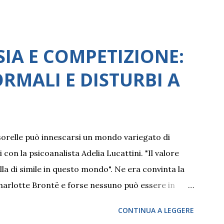
SIA E COMPETIZIONE:
RMALI E DISTURBI A
 sorelle può innescarsi un mondo variegato di
on la psicoanalista Adelia Lucattini. "Il valore
ulla di simile in questo mondo". Ne era convinta la
 Charlotte Brontë e forse nessuno può essere in
 confidente in famiglia, prima di crearsene delle
CONTINUA A LEGGERE
rtuna senza pari, laddove ciò possa accadere. Allo