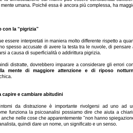
a mente umana. Poiché essa è ancora più complessa, ha maggi
o con la “pigrizia”
e essere interpretati in maniera molto differente rispetto a qua
 sono spesso accusate di avere la testa tra le nuvole, di pensare
si a causa di superficialità o addirittura pigrizia.
di distratte, dovrebbero imparare a considerare gli errori c
lla mente di maggiore attenzione e di riposo nottur
chica.
a capire e cambiare abitudini
intomi da distrazione è importante rivolgersi ad uno ad 
ome funziona la psicoanalisi possiamo dire che aiuta a chiari
ndo anche nelle cose che apparentemente "non hanno spiegazion
analista, quindi dare un nome, un significato e un senso.