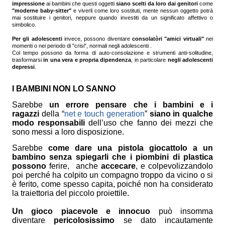
impressione
ai bambini che questi oggetti
siano scelti da loro dai genitori
come
"moderne baby-sitter"
e viverli come loro sostituti, mente nessun oggetto potrà
mai sostituire i genitori, neppure quando investiti da un significato affettivo o
simbolico.
Per gli adolescenti
invece, possono diventare
consolatòri "amici virtuali"
nei
momenti o nei periodo di "crisi", normali negli adolescenti .
Col tempo possono da forma di auto-consolazione e strumenti anti-solitudine,
trasformarsi
in una vera e propria dipendenza
, in particolare
negli adolescenti
depressi
.
I BAMBINI NON LO SANNO
Sarebbe
un errore pensare che i bambini e i
ragazzi
della “
net e touch generation
”
siano in qualche
modo responsabili
dell’uso che fanno dei mezzi che
sono messi a loro disposizione.
Sarebbe
come dare una pistola giocattolo a un
bambino senza spiegarli che i piombini di plastica
possono
ferire, anche
accecare
, e colpevolizzandolo
poi perché ha colpito un compagno troppo da vicino o si
è ferito, come spesso capita, poiché non ha considerato
la traiettoria del piccolo proiettile.
Un gioco piacevole e innocuo
può insomma
diventare
pericolosissimo
se dato incautamente