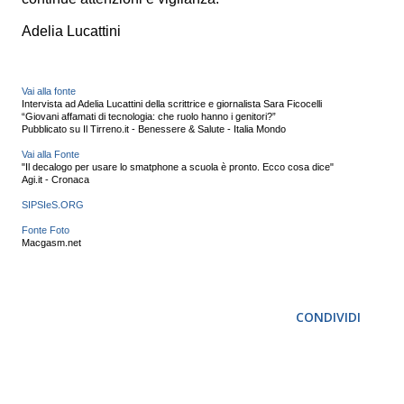
Adelia Lucattini
Vai alla fonte
Intervista ad Adelia Lucattini
della scrittrice e giornalista Sara Ficocelli
“Giovani affamati di tecnologia: che ruolo hanno i genitori?”
Pubblicato su Il Tirreno.it - Benessere & Salute - Italia Mondo
Vai alla Fonte
"Il decalogo per usare lo smatphone a scuola è pronto. Ecco cosa dice"
Agi.it - Cronaca
SIPSIeS.ORG
Fonte Foto
Macgasm.net
CONDIVIDI