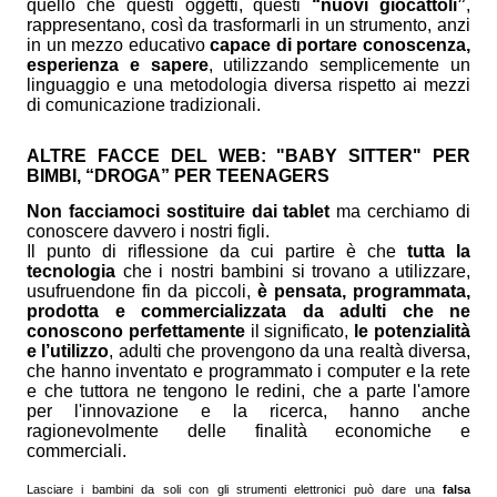
quello che questi oggetti, questi
“nuovi giocattoli”
,
rappresentano, così da trasformarli in un strumento, anzi
in un mezzo educativo
capace di portare conoscenza,
esperienza e sapere
, utilizzando semplicemente un
linguaggio e una metodologia diversa rispetto ai mezzi
di comunicazione tradizionali.
ALTRE FACCE DEL WEB: "BABY SITTER" PER
BIMBI, “DROGA” PER TEENAGERS
Non facciamoci sostituire dai tablet
ma cerchiamo di
conoscere davvero i nostri figli.
Il punto di riflessione da cui partire è che
tutta la
tecnologia
che i nostri bambini si trovano a utilizzare,
usufruendone fin da piccoli,
è pensata, programmata,
prodotta e commercializzata da adulti che ne
conoscono perfettamente
il significato,
le potenzialità
e l’utilizzo
, adulti che provengono da una realtà diversa,
che hanno inventato e programmato i computer e la rete
e che tuttora ne tengono le redini, che a parte l'amore
per l'innovazione e la ricerca, hanno anche
ragionevolmente delle finalità economiche e
commerciali.
Lasciare i bambini da soli con gli strumenti elettronici può dare una
falsa