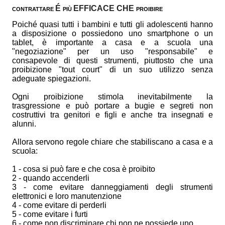
É
EFFICACE CHE
CONTRATTARE
PI
Ù
PROIBIRE
Poiché quasi tutti i bambini e tutti gli adolescenti hanno
a disposizione o possiedono uno smartphone o un
tablet, è importante a casa e a scuola una
"negoziazione" per un uso "responsabile" e
consapevole di questi strumenti, piuttosto che una
proibizione "tout court" di un suo utilizzo senza
adeguate spiegazioni.
Ogni proibizione stimola inevitabilmente la
trasgressione e può portare a bugie e segreti non
costruttivi tra genitori e figli e anche tra insegnati e
alunni.
Allora servono regole chiare che stabiliscano a casa e a
scuola:
1 - cosa si può fare e
che cosa è proibito
2 - quando accenderli
3 - come evitare danneggiamenti degli strumenti
elettronici e loro manutenzione
4 - come evitare di perderli
5 - come evitare i furti
6 - come non discriminare chi non ne possiede uno