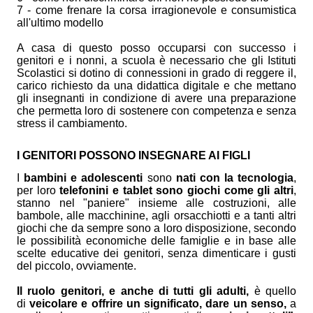
7 - come frenare la corsa irragionevole e consumistica
all'ultimo modello
A casa di questo posso occuparsi con successo i
genitori e i nonni, a scuola è necessario che gli Istituti
Scolastici si dotino di connessioni in grado di reggere il,
carico richiesto da una didattica digitale e che mettano
gli insegnanti in condizione di avere una preparazione
che permetta loro di sostenere con competenza e senza
stress il cambiamento.
I GENITORI POSSONO INSEGNARE AI FIGLI
I
bambini e adolescenti
sono
nati con la tecnologia
,
per loro
telefonini e tablet sono giochi come gli altri
,
stanno nel "paniere" insieme alle costruzioni, alle
bambole, alle macchinine, agli orsacchiotti e a tanti altri
giochi che da sempre sono a loro disposizione, secondo
le possibilità economiche delle famiglie e in base alle
scelte educative dei genitori, senza dimenticare i gusti
del piccolo, ovviamente.
Il ruolo genitori, e anche di tutti gli adulti,
è quello
di
veicolare e offrire un significato, dare un senso,
a