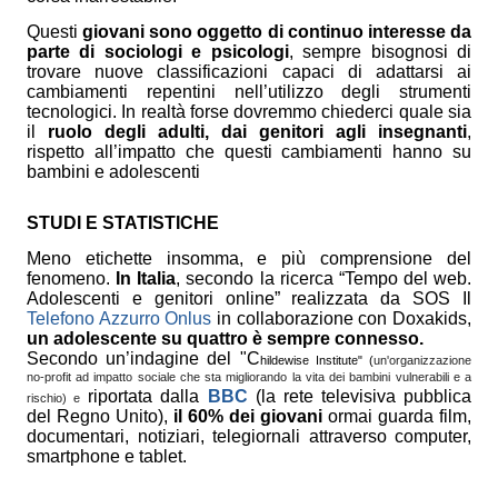
Questi
giovani sono oggetto di continuo interesse da
parte di sociologi e psicologi
, sempre bisognosi di
trovare nuove classificazioni capaci di adattarsi ai
cambiamenti repentini nell’utilizzo degli strumenti
tecnologici. In realtà forse dovremmo chiederci quale sia
il
ruolo degli adulti, dai genitori agli insegnanti
,
rispetto all’impatto che questi cambiamenti hanno su
bambini e adolescenti
STUDI E STATISTICHE
Meno etichette insomma, e più comprensione del
fenomeno.
In Italia
, secondo la ricerca “Tempo del web.
Adolescenti e genitori online” realizzata da SOS Il
Telefono Azzurro Onlus
in collaborazione con Doxakids,
un adolescente su quattro è sempre connesso.
Secondo un’indagine del "C
hildewise Institute" (
un'organizzazione 
no-profit ad impatto sociale che sta migliorando la vita dei bambini vulnerabili e a 
riportata dalla
BBC
(la rete televisiva pubblica
rischio) e
del Regno Unito)
,
il 60% dei giovani
ormai guarda film,
documentari, notiziari, telegiornali attraverso computer,
smartphone e tablet.