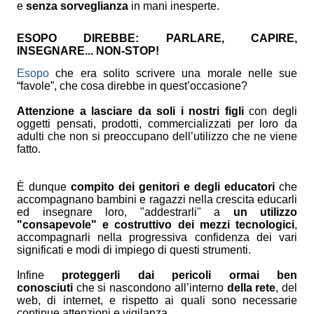
e
senza sorveglianza
in mani inesperte.
ESOPO DIREBBE: PARLARE, CAPIRE,
INSEGNARE... NON-STOP!
Esopo
che era solito scrivere una morale nelle sue
“favole”, che cosa direbbe in quest’occasione?
Attenzione a lasciare da soli i nostri figli
con degli
oggetti pensati, prodotti, commercializzati per loro da
adulti che non si preoccupano dell’utilizzo che ne viene
fatto.
È dunque
compito dei genitori e degli educatori
che
accompagnano bambini e ragazzi nella crescita educarli
ed insegnare loro, "addestrarli" a
un utilizzo
"consapevole" e costruttivo dei mezzi tecnologici
,
accompagnarli nella progressiva confidenza dei vari
significati e modi di impiego di questi strumenti.
Infine
proteggerli dai pericoli ormai ben
conosciuti
che si nascondono all’interno
della rete
, del
web, di internet, e rispetto ai quali sono necessarie
continue attenzioni e vigilanza.