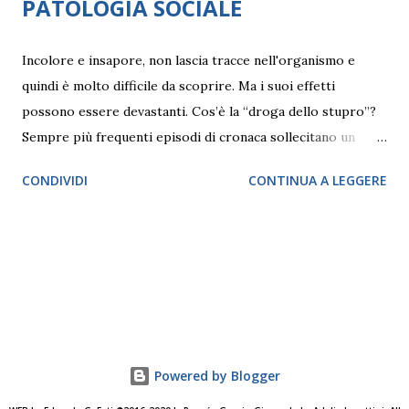
PATOLOGIA SOCIALE
Incolore e insapore, non lascia tracce nell'organismo e
quindi è molto difficile da scoprire. Ma i suoi effetti
possono essere devastanti. Cos’è la “droga dello stupro”?
Sempre più frequenti episodi di cronaca sollecitano un
approfondimento su quello che Adelia Lucattini, psichiatra
CONDIVIDI
CONTINUA A LEGGERE
e psicoanalista della Società psicoanalitica italiana (SPI)
definisce “Una patologia sociale”. “L’utilizzo diffuso della
droga dello stupro, detta anche GHB , è una patologia
sociale perché risponde alle nuove esigenze di oggi: avere
prestazioni più elevate, gestire alti livelli di competizione e
poter compiere le azioni a comando: ‘ora lavoro, ora faccio
sport, alle 16 faccio sesso, alle 19 ceno, alle 21 devo
dormire’. È il male di una società che impone dei ritmi”,
Powered by Blogger
spiega Lucattini. Di “droga dello stupro” non ne esiste