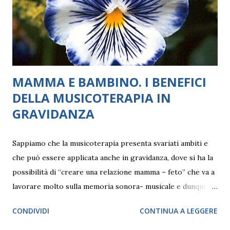
top model di punta del fashion system dei nostri giorni,
Bella e Gigi Hadid, 25 e quasi 27 anni. In particolare, la più
piccola delle bellissime indossat...
MAMMA E BAMBINO. I BENEFICI
DELLA MUSICOTERAPIA IN
GRAVIDANZA
Sappiamo che la musicoterapia presenta svariati ambiti e
che può essere applicata anche in gravidanza, dove si ha la
possibilità di “creare una relazione mamma – feto” che va a
lavorare molto sulla memoria sonora- musicale e dunque
“affettiva” anche subito dopo la nascita. come si sviluppa in
CONDIVIDI
CONTINUA A LEGGERE
particolare questo momento? La musica svolge un ruolo
molto importante nello sviluppo del bambino, influenzando