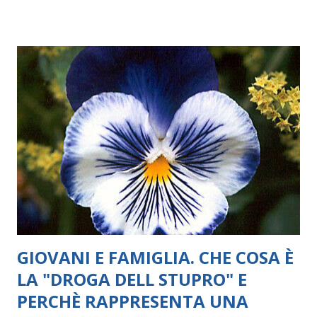
una buona crescita sia da un punto di vista psicologico, che
fisico, poiché nei primi anni di vita, corpo e mente sono
strettamente uniti. È noto che la musica favorisce la
maturazione della capacità di pensare e la soggettivazione:
cioè il diventare persone con una propria identità. Lo
psicoanalista Didier Anzieu ha evidenziato il ruolo fondante
della musica, delle canzoni e delle parole, che costituiscono
un “involucro sonoro” che avvolge la madre e il bambino,
creando un primo confine fra sé e non-sé. Anzieu ha
definito questa dimensione intima, “la prima forma di
struttura ps...
GIOVANI E FAMIGLIA. CHE COSA È
LA "DROGA DELL STUPRO" E
PERCHÈ RAPPRESENTA UNA