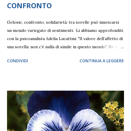
CONFRONTO
Gelosie, confronto, solidarietà: tra sorelle può innescarsi
un mondo variegato di sentimenti. Li abbiamo approfonditi
con la psicoanalista Adelia Lucattini. "Il valore dell’affetto di
una sorella: non c’è nulla di simile in questo mondo". Ne era
convinta la scrittrice inglese di età vittoriana Charlotte
CONDIVIDI
CONTINUA A LEGGERE
Brontë e forse nessuno può essere in disaccordo. Crescere
con un'amica e confidente in famiglia, prima di crearsene
delle proprie nel mondo esterno, è una fortuna senza pari,
laddove ciò possa accadere. Allo stesso tempo, soprattutto
quando si tratta di relazioni al femminile, quindi tra due o
più sorelle, con dinamiche differenti in base alla differenza
di età, possono innescarsi dei meccanismi delicati di
paragone, a volte di competizione. Il pretesto per
affrontare la sfera delle relazioni tra sorelle la offrono due