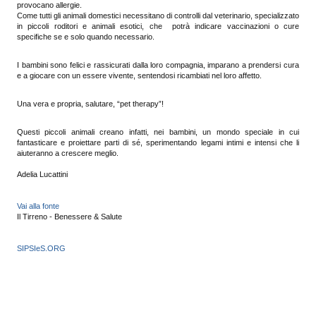
provocano allergie.
Come tutti gli animali domestici necessitano di controlli dal veterinario, specializzato
in piccoli roditori e animali esotici, che potrà indicare vaccinazioni o cure
specifiche se e solo quando necessario.
I bambini sono felici e rassicurati dalla loro compagnia, imparano a prendersi cura
e a giocare con un essere vivente, sentendosi ricambiati nel loro affetto.
Una vera e propria, salutare, “pet therapy”!
Questi piccoli animali creano infatti, nei bambini, un mondo speciale in cui
fantasticare e proiettare parti di sé, sperimentando legami intimi e intensi che li
aiuteranno a crescere meglio.
Adelia Lucattini
Vai alla fonte
Il Tirreno -
Benessere & Salute
SIPSIeS.ORG