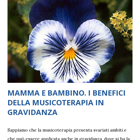
quando si tratta di relazioni al femminile, quindi tra due o
più sorelle, con dinamiche differenti in base alla differenza
di età, possono innescarsi dei meccanismi delicati di
paragone, a volte di competizione. Il pretesto per
affrontare la sfera delle relazioni tra sorelle la offrono due
top model di punta del fashion system dei nostri giorni,
Bella e Gigi Hadid, 25 e quasi 27 anni. In particolare, la più
piccola delle bellissime indossat...
MAMMA E BAMBINO. I BENEFICI
DELLA MUSICOTERAPIA IN
GRAVIDANZA
Sappiamo che la musicoterapia presenta svariati ambiti e
che può essere applicata anche in gravidanza, dove si ha la