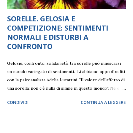
SORELLE. GELOSIA E
COMPETIZIONE: SENTIMENTI
NORMALI E DISTURBI A
CONFRONTO
Gelosie, confronto, solidarietà: tra sorelle può innescarsi
un mondo variegato di sentimenti. Li abbiamo approfonditi
con la psicoanalista Adelia Lucattini. "Il valore dell’affetto di
una sorella: non c’è nulla di simile in questo mondo". Ne era
convinta la scrittrice inglese di età vittoriana Charlotte
CONDIVIDI
CONTINUA A LEGGERE
Brontë e forse nessuno può essere in disaccordo. Crescere
con un'amica e confidente in famiglia, prima di crearsene
delle proprie nel mondo esterno, è una fortuna senza pari,
laddove ciò possa accadere. Allo stesso tempo, soprattutto