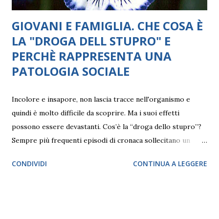
GIOVANI E FAMIGLIA. CHE COSA È
LA "DROGA DELL STUPRO" E
PERCHÈ RAPPRESENTA UNA
PATOLOGIA SOCIALE
Incolore e insapore, non lascia tracce nell'organismo e
quindi è molto difficile da scoprire. Ma i suoi effetti
possono essere devastanti. Cos’è la “droga dello stupro”?
Sempre più frequenti episodi di cronaca sollecitano un
approfondimento su quello che Adelia Lucattini, psichiatra
CONDIVIDI
CONTINUA A LEGGERE
e psicoanalista della Società psicoanalitica italiana (SPI)
definisce “Una patologia sociale”. “L’utilizzo diffuso della
droga dello stupro, detta anche GHB , è una patologia
sociale perché risponde alle nuove esigenze di oggi: avere