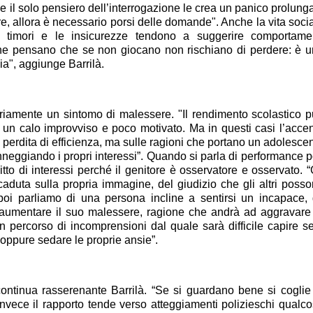
 il solo pensiero dell’interrogazione le crea un panico prolung
e, allora è necessario porsi delle domande". Anche la vita soci
"I timori e le insicurezze tendono a suggerire comportame
 che pensano che se non giocano non rischiano di perdere: è 
ia", aggiunge Barrilà.
ariamente un sintomo di malessere. "Il rendimento scolastico 
 un calo improvviso e poco motivato. Ma in questi casi l’acce
perdita di efficienza, ma sulle ragioni che portano un adolesce
anneggiando i propri interessi”. Quando si parla di performance p
itto di interessi perché il genitore è osservatore e osservato. “
caduta sulla propria immagine, del giudizio che gli altri poss
 poi parliamo di una persona incline a sentirsi un incapace, 
e aumentare il suo malessere, ragione che andrà ad aggravare
n percorso di incomprensioni dal quale sarà difficile capire se
 oppure sedare le proprie ansie”.
, continua rasserenante Barrilà. “Se si guardano bene si coglie
 invece il rapporto tende verso atteggiamenti polizieschi qualc