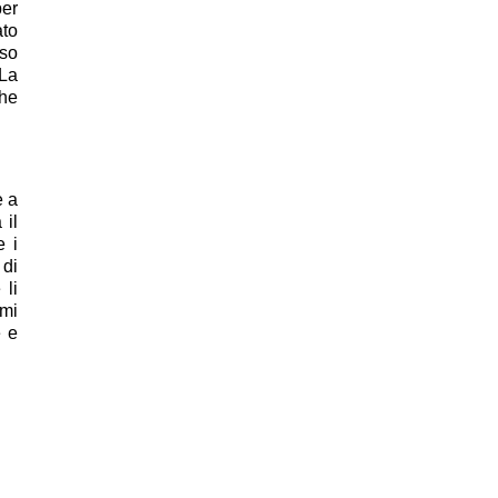
per
ato
eso
 La
che
e a
 il
e i
 di
 li
imi
e e