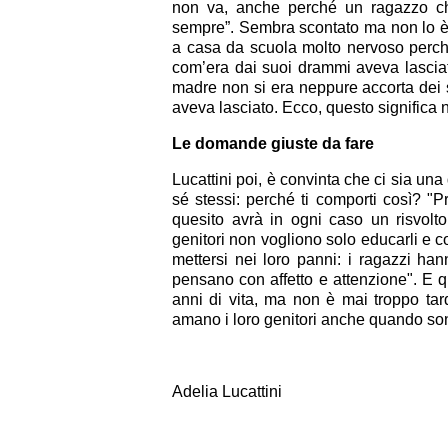
non va, anche perché un ragazzo che
sempre”. Sembra scontato ma non lo è a
a casa da scuola molto nervoso perché
com’era dai suoi drammi aveva lasciato
madre non si era neppure accorta dei s
aveva lasciato. Ecco, questo significa 
Le domande giuste da fare
Lucattini poi, è convinta che ci sia u
sé stessi: perché ti comporti così? "
quesito avrà in ogni caso un risvolto
genitori non vogliono solo educarli e co
mettersi nei loro panni: i ragazzi han
pensano con affetto e attenzione". E q
anni di vita, ma non è mai troppo tar
amano i loro genitori anche quando son
Adelia Lucattini