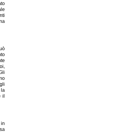
ato
ale
nti
una
può
nto
nte
oi,
Gli
ono
gli
 la
 il
 in
osa