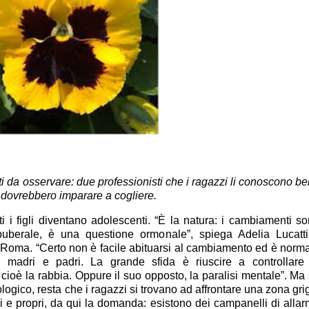
da osservare: due professionisti che i ragazzi li conoscono b
i dovrebbero imparare a cogliere.
ti i figli diventano adolescenti. “È la natura: i cambiamenti s
o puberale, è una questione ormonale”, spiega Adelia Lucatti
a Roma. “Certo non è facile abituarsi al cambiamento ed è norm
 madri e padri. La grande sfida è riuscire a controllare
cioè la rabbia. Oppure il suo opposto, la paralisi mentale”. Ma
ologico, resta che i ragazzi si trovano ad affrontare una zona gri
ri e propri, da qui la domanda: esistono dei campanelli di alla