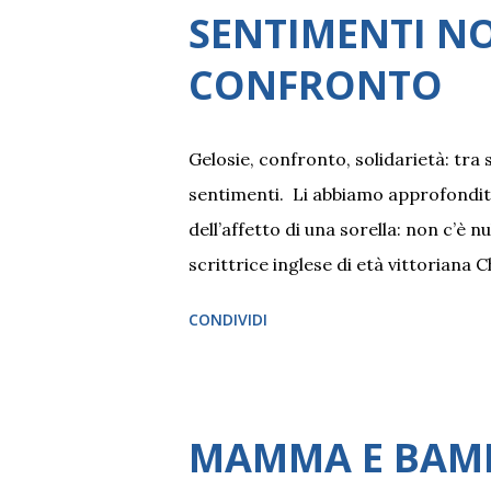
SENTIMENTI NO
CONFRONTO
Gelosie, confronto, solidarietà: tra
sentimenti. Li abbiamo approfonditi c
dell’affetto di una sorella: non c’è n
scrittrice inglese di età vittoriana
disaccordo. Crescere con un'amica e
CONDIVIDI
proprie nel mondo esterno, è una fo
stesso tempo, soprattutto quando si 
più sorelle, con dinamiche differenti
dei meccanismi delicati di paragone,
MAMMA E BAMBI
affrontare la sfera delle relazioni t