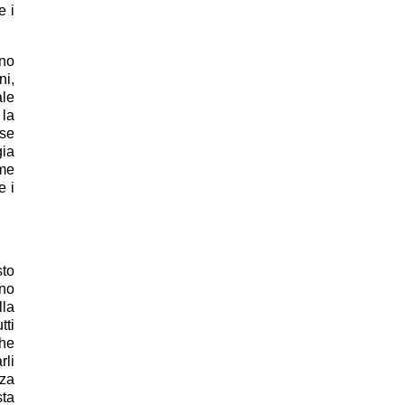
e i
ono
ni,
ale
 la
 se
gia
rme
e i
sto
ono
lla
tti
che
rli
zza
sta