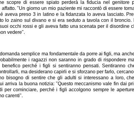
 scopre di essere spiato perderà la fiducia nel genitore 
ffatto. "Un giorno un mio paziente mi raccontò di essere torn
 aveva preso 3 in latino e la fidanzata lo aveva lasciato. Pr
 lo zaino sul divano e si era seduto a tavola con il broncio.
uoi occhi rossi e gli aveva fatto una scenata per il disordine 
non vedere".
na domanda semplice ma fondamentale da porre ai figli, ma anch
Probabilmente i ragazzi non saranno in grado di rispondere ma
 benefico perché i figli si sentiranno pensati. Sentiranno ch
ntrollarli, ma desiderano capirli e si sforzano per farlo, cercano
no bisogno di sentire che gli adulti si interessano a loro, che
ui arriva la buona notizia: "Questo meccanismo vale fin dai pr
di per cominciare, perché i figli accolgono sempre le apertur
o carenti".