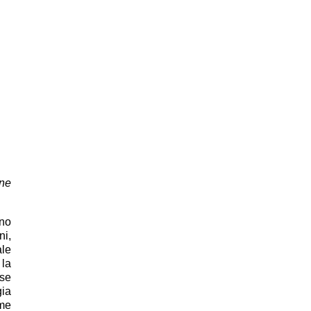
ene
ono
ni,
ale
 la
 se
gia
rme