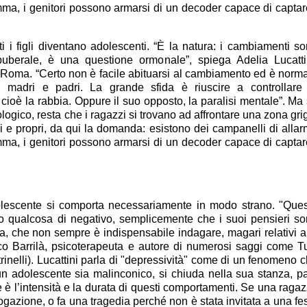
ma, i genitori possono armarsi di un decoder capace di captar
ti i figli diventano adolescenti. “È la natura: i cambiamenti s
o puberale, è una questione ormonale”, spiega Adelia Lucatti
a Roma. “Certo non è facile abituarsi al cambiamento ed è norm
 madri e padri. La grande sfida è riuscire a controllare
cioè la rabbia. Oppure il suo opposto, la paralisi mentale”. Ma
ologico, resta che i ragazzi si trovano ad affrontare una zona gri
ri e propri, da qui la domanda: esistono dei campanelli di alla
ma, i genitori possono armarsi di un decoder capace di captar
lescente si comporta necessariamente in modo strano. "Que
o qualcosa di negativo, semplicemente che i suoi pensieri s
tura, che non sempre è indispensabile indagare, magari relativi a
o Barrilà, psicoterapeuta e autore di numerosi saggi come Tu
trinelli). Lucattini parla di "depressività" come di un fenomeno 
 adolescente sia malinconico, si chiuda nella sua stanza, pa
 l’intensità e la durata di questi comportamenti. Se una raga
rogazione, o fa una tragedia perché non è stata invitata a una fe