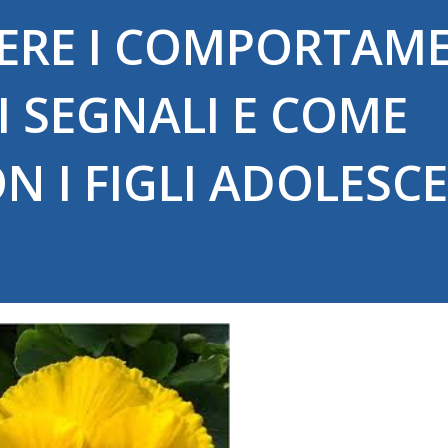
RE I COMPORTAME
I SEGNALI E COME
N I FIGLI ADOLESC