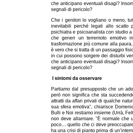
che anticipano eventuali disagi? Insom
segnali di pericolo?
Che i genitori lo vogliano o meno, tut
inevitabili perché legati allo scatt
psichiatra e psicoanalista con studio 
che generi un terremoto emotivo in
trasformazione più comune alla paura, 
è vero che si tratta di un passaggio fisi
in cui possono sorgere dei disturbi ve
che anticipano eventuali disagi? Insom
segnali di pericolo?
I sintomi da osservare
Partiamo dal presupposto che un ado
però non significa che sta succedend
attratti da affari privati di qualche na
sua sfera emotiva", chiarisce Domenic
Bulli e Noi restiamo insieme (Urrà, Fel
non deve allarmare. "È normale che un
poco… quello che ci deve preoccupare è
ha una crisi di pianto prima di un’inter