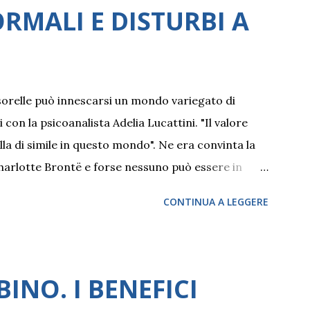
RMALI E DISTURBI A
 sorelle può innescarsi un mondo variegato di
on la psicoanalista Adelia Lucattini. "Il valore
ulla di simile in questo mondo". Ne era convinta la
 Charlotte Brontë e forse nessuno può essere in
 confidente in famiglia, prima di crearsene delle
CONTINUA A LEGGERE
rtuna senza pari, laddove ciò possa accadere. Allo
tratta di relazioni al femminile, quindi tra due o
 in base alla differenza di età, possono innescarsi
 a volte di competizione. Il pretesto per
NO. I BENEFICI
ra sorelle la offrono due top model di punta del