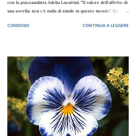
con la psicoanalista Adelia Lucattini. "Il valore dell’affetto di
una sorella: non c’è nulla di simile in questo mondo". Ne era
convinta la scrittrice inglese di età vittoriana Charlotte
CONDIVIDI
CONTINUA A LEGGERE
Brontë e forse nessuno può essere in disaccordo. Crescere
con un'amica e confidente in famiglia, prima di crearsene
delle proprie nel mondo esterno, è una fortuna senza pari,
laddove ciò possa accadere. Allo stesso tempo, soprattutto
quando si tratta di relazioni al femminile, quindi tra due o
più sorelle, con dinamiche differenti in base alla differenza
di età, possono innescarsi dei meccanismi delicati di
paragone, a volte di competizione. Il pretesto per
affrontare la sfera delle relazioni tra sorelle la offrono due
top model di punta del fashion system dei nostri giorni,
Bella e Gigi Hadid, 25 e quasi 27 anni. In particolare, la più
piccola delle bellissime indossat...