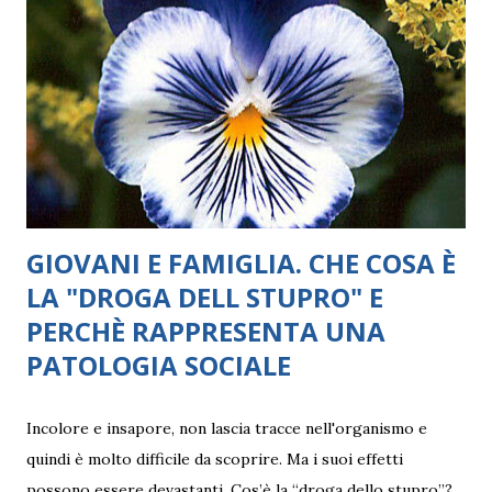
cioè il diventare persone con una propria identità. Lo
psicoanalista Didier Anzieu ha evidenziato il ruolo fondante
della musica, delle canzoni e delle parole, che costituiscono
un “involucro sonoro” che avvolge la madre e il bambino,
creando un primo confine fra sé e non-sé. Anzieu ha
definito questa dimensione intima, “la prima forma di
struttura ps...
GIOVANI E FAMIGLIA. CHE COSA È
LA "DROGA DELL STUPRO" E
PERCHÈ RAPPRESENTA UNA
PATOLOGIA SOCIALE
Incolore e insapore, non lascia tracce nell'organismo e
quindi è molto difficile da scoprire. Ma i suoi effetti
possono essere devastanti. Cos’è la “droga dello stupro”?