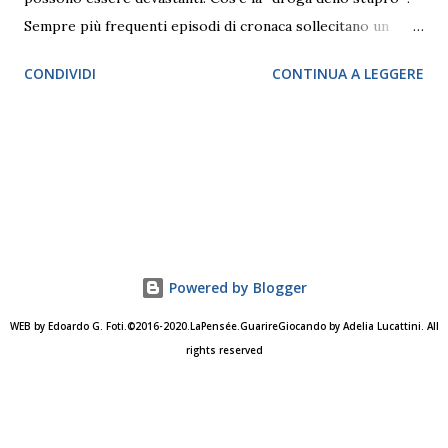
Sempre più frequenti episodi di cronaca sollecitano un
approfondimento su quello che Adelia Lucattini, psichiatra
CONDIVIDI
CONTINUA A LEGGERE
e psicoanalista della Società psicoanalitica italiana (SPI)
definisce “Una patologia sociale”. “L’utilizzo diffuso della
droga dello stupro, detta anche GHB , è una patologia
sociale perché risponde alle nuove esigenze di oggi: avere
prestazioni più elevate, gestire alti livelli di competizione e
poter compiere le azioni a comando: ‘ora lavoro, ora faccio
sport, alle 16 faccio sesso, alle 19 ceno, alle 21 devo
dormire’. È il male di una società che impone dei ritmi”,
Powered by Blogger
spiega Lucattini. Di “droga dello stupro” non ne esiste
WEB by Edoardo G. Foti.©2016-2020.LaPensée.GuarireGiocando by Adelia Lucattini. All
soltanto una. Oltre al GHB (acido gamma-idrossibutirrico) ,
rights reserved
noto anche come “ecstasy liquida” c’è il GBL (gamma-
butirrolattone ), che viene utilizzato ancora più spesso sia
nell...