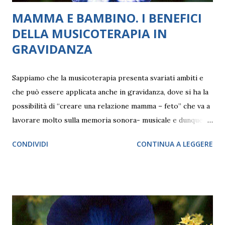
MAMMA E BAMBINO. I BENEFICI
DELLA MUSICOTERAPIA IN
GRAVIDANZA
Sappiamo che la musicoterapia presenta svariati ambiti e
che può essere applicata anche in gravidanza, dove si ha la
possibilità di “creare una relazione mamma – feto” che va a
lavorare molto sulla memoria sonora- musicale e dunque
“affettiva” anche subito dopo la nascita. come si sviluppa in
CONDIVIDI
CONTINUA A LEGGERE
particolare questo momento? La musica svolge un ruolo
molto importante nello sviluppo del bambino, influenzando
una buona crescita sia da un punto di vista psicologico, che
fisico, poiché nei primi anni di vita, corpo e mente sono
strettamente uniti. È noto che la musica favorisce la
maturazione della capacità di pensare e la soggettivazione: