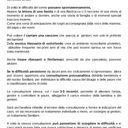
Di solito le difficoltà del sonno
passano spontamenamente,
Aiutano
la lettura di una favola
o di una filastrocca o il racconto di una storia al
momento di andare a dormire, anche una storia di famiglia o di momenti speciali
trascorsi insieme.
Come una sorta di anticipazione dei sogni accompagnata dalla voce della mamma,
del papà o dei nonni.
Può cullare il
cantare una canzone
che piaccia ai genitori, non solo le preferite
dei bambini!
Della
musica rilassante di sottofondo
crea un ambiente riconciliante protettivo,
abitudine frequente nei primi anni di vita che può essere ripresa se non fosse
stata mantenuta.
Anche
tisane rilassanti o fitofarmaci
, prescritti da uno specialista, possono
aiiutare.
Se le difficoltà persistono
da alcuni anni e/o ciclicamente si ripresentano, allora
può essere opportuna una
consultazione psicoanalitica
del/della bambino/a e
del nucleo familiare, per individuare la difficoltà causa del disagio e delle paure che
si manifestano anche di notte.
La consultazione stessa, coi i suoi
3-5 incontri
, permette di alleviare l'ansia,
gestire e controllare le paure, alleggerire il carico emotivo della bambina e dei
genitori.
Sarà poi l'analista infantile al termine della consultazione a fornire le indicazioni del
caso, se sia necessario un trattamento individuale o meno, un sostegno ai genitori,
un trattamento familiare.
A volte la stessa consultazione
può permettere di sciogliere le difficoltà
e in
caso potrà essere fatta una nuova valutazione a distanza di tempo per verificare