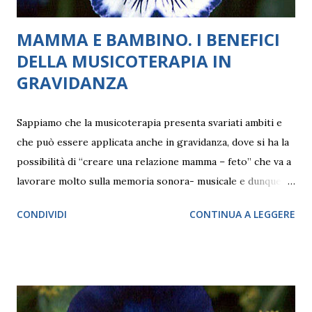
MAMMA E BAMBINO. I BENEFICI
DELLA MUSICOTERAPIA IN
GRAVIDANZA
Sappiamo che la musicoterapia presenta svariati ambiti e
che può essere applicata anche in gravidanza, dove si ha la
possibilità di “creare una relazione mamma – feto” che va a
lavorare molto sulla memoria sonora- musicale e dunque
“affettiva” anche subito dopo la nascita. come si sviluppa in
CONDIVIDI
CONTINUA A LEGGERE
particolare questo momento? La musica svolge un ruolo
molto importante nello sviluppo del bambino, influenzando
una buona crescita sia da un punto di vista psicologico, che
fisico, poiché nei primi anni di vita, corpo e mente sono
strettamente uniti. È noto che la musica favorisce la