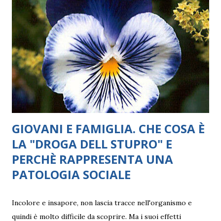
maturazione della capacità di pensare e la soggettivazione:
cioè il diventare persone con una propria identità. Lo
psicoanalista Didier Anzieu ha evidenziato il ruolo fondante
della musica, delle canzoni e delle parole, che costituiscono
un “involucro sonoro” che avvolge la madre e il bambino,
creando un primo confine fra sé e non-sé. Anzieu ha
definito questa dimensione intima, “la prima forma di
struttura ps...
GIOVANI E FAMIGLIA. CHE COSA È
LA "DROGA DELL STUPRO" E
PERCHÈ RAPPRESENTA UNA
PATOLOGIA SOCIALE
Incolore e insapore, non lascia tracce nell'organismo e
quindi è molto difficile da scoprire. Ma i suoi effetti