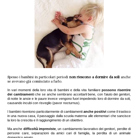
Spesso i bambini in particolari periodi
non riescono a dormire da soli
anche
se avevano già cominciato a farlo.
In vari momenti della loro vita di bambini e della vita familiare
possono risentire
dei cambiament
i che se anche sembrano accettarli bene, con l'aiuto dei genitori,
di notte le ansie e le paure invece vengono fuori impedendo loro di dormire da soli,
causando incubi con risveglio (pavor nocturnus).
I bambini risentono particolarmente di cambiamenti
anche positivi
come il trasloco
in una nuova casa, il passaggio dalla scuola materna alle elementari che sancisce
la loro la crescita e il raggiungimento di un obiettivo.
Ma anche
difficoltà impreviste
, un cambiamento lavorativo dei genitori, perdite di
persone care, separazioni da amici cari di famiglia, la perdita di un animale
domestico amato.