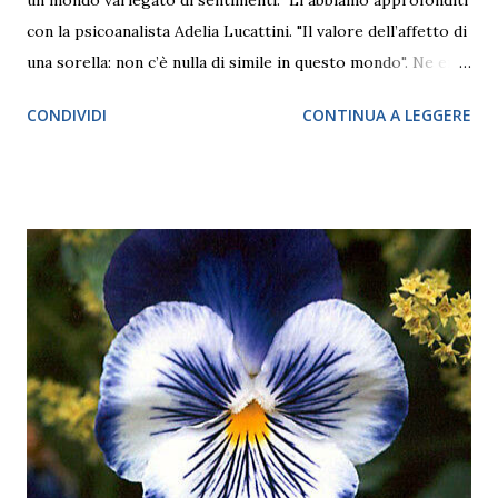
un mondo variegato di sentimenti. Li abbiamo approfonditi
con la psicoanalista Adelia Lucattini. "Il valore dell’affetto di
una sorella: non c’è nulla di simile in questo mondo". Ne era
convinta la scrittrice inglese di età vittoriana Charlotte
CONDIVIDI
CONTINUA A LEGGERE
Brontë e forse nessuno può essere in disaccordo. Crescere
con un'amica e confidente in famiglia, prima di crearsene
delle proprie nel mondo esterno, è una fortuna senza pari,
laddove ciò possa accadere. Allo stesso tempo, soprattutto
quando si tratta di relazioni al femminile, quindi tra due o
più sorelle, con dinamiche differenti in base alla differenza
di età, possono innescarsi dei meccanismi delicati di
paragone, a volte di competizione. Il pretesto per
affrontare la sfera delle relazioni tra sorelle la offrono due
top model di punta del fashion system dei nostri giorni,
Bella e Gigi Hadid, 25 e quasi 27 anni. In particolare, la più
piccola delle bellissime indossat...