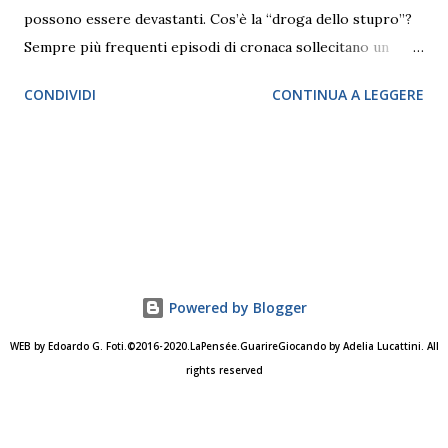
possono essere devastanti. Cos’è la “droga dello stupro”?
Sempre più frequenti episodi di cronaca sollecitano un
approfondimento su quello che Adelia Lucattini, psichiatra
CONDIVIDI
CONTINUA A LEGGERE
e psicoanalista della Società psicoanalitica italiana (SPI)
definisce “Una patologia sociale”. “L’utilizzo diffuso della
droga dello stupro, detta anche GHB , è una patologia
sociale perché risponde alle nuove esigenze di oggi: avere
prestazioni più elevate, gestire alti livelli di competizione e
poter compiere le azioni a comando: ‘ora lavoro, ora faccio
sport, alle 16 faccio sesso, alle 19 ceno, alle 21 devo
dormire’. È il male di una società che impone dei ritmi”,
Powered by Blogger
spiega Lucattini. Di “droga dello stupro” non ne esiste
WEB by Edoardo G. Foti.©2016-2020.LaPensée.GuarireGiocando by Adelia Lucattini. All
soltanto una. Oltre al GHB (acido gamma-idrossibutirrico) ,
rights reserved
noto anche come “ecstasy liquida” c’è il GBL (gamma-
butirrolattone ), che viene utilizzato ancora più spesso sia
nell...